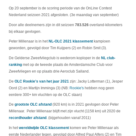
Op 20 september is de scoring periode van de OnLine Contest
Nederland seizoen 2021 afgesloten. (3e maandag van september)
Door alle deelnemers zijn in dit seizoen
783.526
overland-kilometers
bij elkaar gevlogen.
Peter Millenaar is in het
NL-OLC 2021 klassement
kampioen
geworden, gevolgd door Tim Kuijpers (2) en Robin Smit (3).
De Gelderse Zweefvliegclub is wederom koploper in de
NL club-
ranking
met op de tweede plaats de Amsterdamsche Club voor
Zweefvliegen en op plaats drie Aeroclub Salland.
De
OLC Rookie's van het jaar 2021
zijn: Jacky Lotterman (1), Jesper
Oord (2) en Martijn Imminga (3) (NB:
Rookie's
hebben nog geen
eerdere 300+ km vluchten op de OLC staan)
De
grootste OLC afstand
(920 km) is in 2021 gevlogen door Peter
Millenaar. Peter Millenaar blijft met zijn vlucht (1158 km) uit 2020 de
recordhouder afstand
. (bijgehouden vanaf 2011)
In het
wereldwijde OLC klassement
komen we Peter Millenaar als
eerste Nederlander tegen, gevolgd door Alfred Paul Alfers (2) en Tim