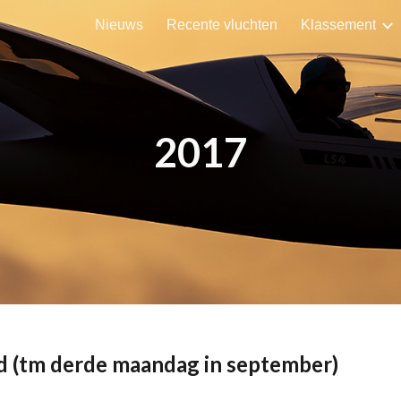
Nieuws
Recente vluchten
Klassement
ip to main content
Skip to navigat
20
17
 (tm derde maandag in september)