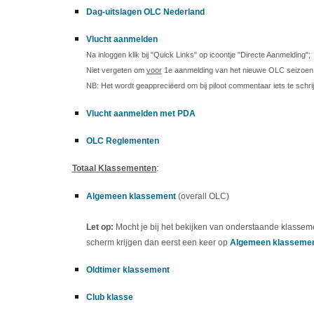
Dag-uitslagen OLC Nederland
Vlucht aanmelden
Na inloggen klik bij "Quick Links" op icoontje "Directe Aanmelding";
Niet vergeten om
voor
1e aanmelding van het nieuwe OLC seizoen je 
NB: Het wordt geappreciëerd om bij piloot commentaar iets te schrij
Vlucht aanmelden met PDA
OLC Reglementen
Totaal Klassementen
:
Algemeen klassement
(overall OLC)
Let op:
Mocht je bij het bekijken van onderstaande klassem
scherm krijgen dan eerst een keer op
Algemeen klasseme
Oldtimer klassement
Club klasse