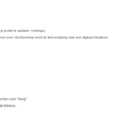
profiel te updaten. (settings)
ven over vluchtverloop en/of de linkverwijzing naar een digitaal fotoalbum.
enten een "leeg"
nt
klikken
.